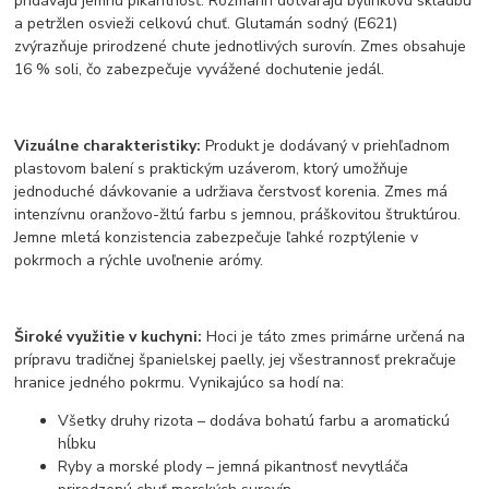
pridávajú jemnú pikantnosť. Rozmarín dotvárajú bylinkovú skladbu
a petržlen osvieži celkovú chuť. Glutamán sodný (E621)
zvýrazňuje prirodzené chute jednotlivých surovín. Zmes obsahuje
16 % soli, čo zabezpečuje vyvážené dochutenie jedál.
Vizuálne charakteristiky:
Produkt je dodávaný v priehľadnom
plastovom balení s praktickým uzáverom, ktorý umožňuje
jednoduché dávkovanie a udržiava čerstvosť korenia. Zmes má
intenzívnu oranžovo-žltú farbu s jemnou, práškovitou štruktúrou.
Jemne mletá konzistencia zabezpečuje ľahké rozptýlenie v
pokrmoch a rýchle uvoľnenie arómy.
Široké využitie v kuchyni:
Hoci je táto zmes primárne určená na
prípravu tradičnej španielskej paelly, jej všestrannosť prekračuje
hranice jedného pokrmu. Vynikajúco sa hodí na:
Všetky druhy rizota – dodáva bohatú farbu a aromatickú
hĺbku
Ryby a morské plody – jemná pikantnosť nevytláča