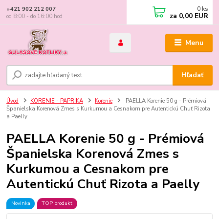
0
ks
+421 902 212 007
za
0,00 EUR
od 8:00 - do 16:00 hod
Menu
Hľadať
Úvod
KORENIE - PAPRIKA
Korenie
PAELLA Korenie 50 g - Prémiová
Španielska Korenová Zmes s Kurkumou a Cesnakom pre Autentickú Chuť Rizota
a Paelly
PAELLA Korenie 50 g - Prémiová
Španielska Korenová Zmes s
Kurkumou a Cesnakom pre
Autentickú Chuť Rizota a Paelly
Novinka
TOP produkt