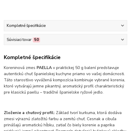
Kompletné špecifikácie
Súvisiaci tovar
50
Kompletné špecifikácie
Koreninová zmes
PAELLA
v praktickej 50 g balení predstavuje
autentickú chuť španielskej kuchyne priamo vo vašej domácnosti.
Táto starostlivo vyvážená kompozícia kombinuje vybrané korenia,
ktoré vytvárajú jemne pikantný, aromatický profil charakteristický
pre klasickú paellu – tradičné španielske ryžové jedlo.
Zloženie a chuťový profil:
Základ tvorí kurkuma, ktorá dodáva
zmesi výraznú zlatožltú farbu a zemitú chuť. Cesnak a cibuľa
prinášajú aromatickú hĺbku, zatiaľ čo biely korenie a paprika