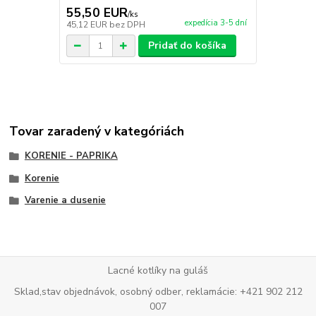
55,50 EUR
68,50 E
/
ks
expedícia 3-5 dní
45,12 EUR
bez DPH
55,69 EUR
b
Pridať do košíka
Tovar zaradený v kategóriách
KORENIE - PAPRIKA
Korenie
Varenie a dusenie
Lacné kotlíky na guláš
Sklad,stav objednávok, osobný odber, reklamácie: +421 902 212
007