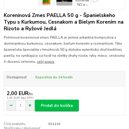
Koreninová Zmes PAELLA 50 g - Španielskeho
Typu s Kurkumou, Cesnakom a Bielym Korením na
Rizoto a Ryžové Jedlá
Prémiová koreninová zmes PAELLA je jemne pikantná kompozícia s
dominantnou kurkumou, cesnakom, bielym korením a rozmarínom. Táto
španielska špecialita v hmotnosti 50 g dotvára autentickú chuť tradičnej
paelly, no vynikajúco sa hodí na všetky druhy rizota, ryby, mäso, cestoviny
či dusenú zeleninu.
celý popis
Dostupnosť
Expedícia do 24 hodín
2,00 EUR
/
ks
1,63 EUR
bez DPH
Pridať do košíka
Číslo produktu:
011110
Strážiť cenu / dostupnosť