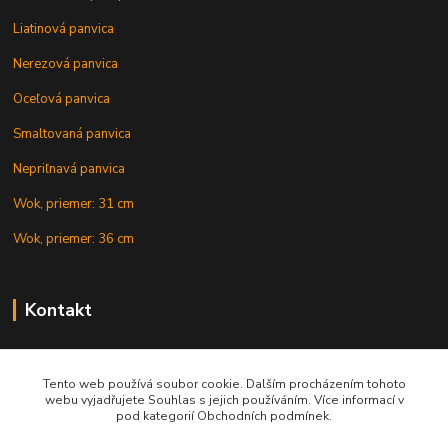
Liatinová panvica
Nerezová panvica
Oceľová panvica
Smaltovaná panvica
Nepriľnavá panvica
Wok, priemer: 31 cm
Wok, priemer: 36 cm
Kontakt
+421 902 212 007
od 8:00 - do 16:00 hod
Tento web používá soubor cookie. Dalším procházením tohoto
webu vyjadřujete Souhlas s jejich používáním. Více informací v
info@gulasovekotliky.sk
pod kategorií Obchodních podmínek.