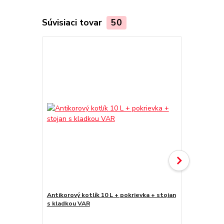
Súvisiaci tovar
50
Novinka
Antikorový kotlík 10 L + pokrievka + stojan
Antikorový k
s kladkou VAR
stojan s kl