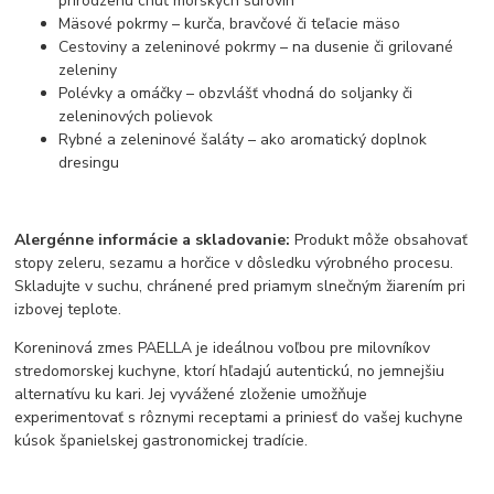
prirodzenú chuť morských surovín
Mäsové pokrmy – kurča, bravčové či teľacie mäso
Cestoviny a zeleninové pokrmy – na dusenie či grilované
zeleniny
Polévky a omáčky – obzvlášť vhodná do soljanky či
zeleninových polievok
Rybné a zeleninové šaláty – ako aromatický doplnok
dresingu
Alergénne informácie a skladovanie:
Produkt môže obsahovať
stopy zeleru, sezamu a horčice v dôsledku výrobného procesu.
Skladujte v suchu, chránené pred priamym slnečným žiarením pri
izbovej teplote.
Koreninová zmes PAELLA je ideálnou voľbou pre milovníkov
stredomorskej kuchyne, ktorí hľadajú autentickú, no jemnejšiu
alternatívu ku kari. Jej vyvážené zloženie umožňuje
experimentovať s rôznymi receptami a priniesť do vašej kuchyne
kúsok španielskej gastronomickej tradície.