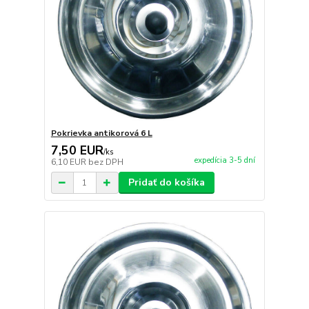
Pokrievka antikorová 6 L
7,50 EUR
/
ks
expedícia 3-5 dní
6,10 EUR
bez DPH
Pridať do košíka