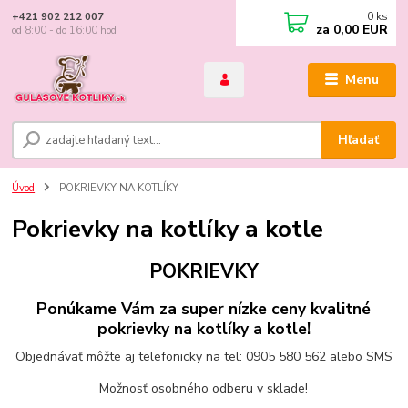
0
ks
+421 902 212 007
za
0,00 EUR
od 8:00 - do 16:00 hod
Menu
Hľadať
Úvod
POKRIEVKY NA KOTLÍKY
Pokrievky na kotlíky a kotle
POKRIEVKY
Ponúkame Vám za super nízke ceny kvalitné
pokrievky na kotlíky a kotle!
Objednávať môžte aj telefonicky na tel: 0905 580 562 alebo SMS
Možnosť osobného odberu v sklade!