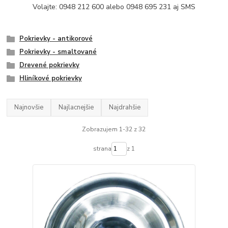
Volajte:
0948 212 600
alebo 0948 695 231 aj SMS
Pokrievky - antikorové
Pokrievky - smaltované
Drevené pokrievky
Hliníkové pokrievky
Najnovšie
Najlacnejšie
Najdrahšie
Zobrazujem 1-32 z 32
strana
z 1