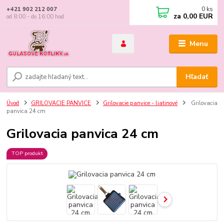
0
ks
+421 902 212 007
za
0,00 EUR
od 8:00 - do 16:00 hod
Menu
Hľadať
Úvod
GRILOVACIE PANVICE
Grilovacie panvice - liatinové
Grilovacia
panvica 24 cm
Grilovacia panvica 24 cm
TOP produkt