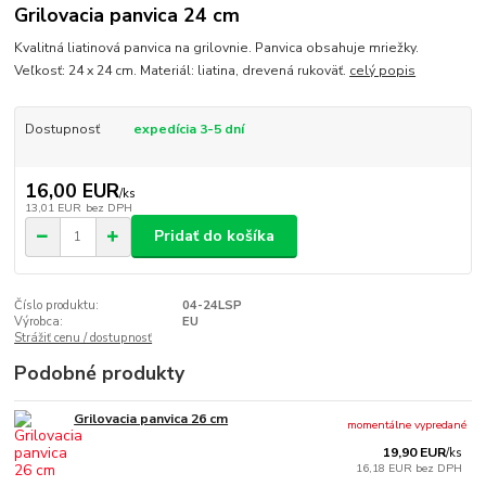
Grilovacia panvica 24 cm
Kvalitná liatinová panvica na grilovnie. Panvica obsahuje mriežky.
Veľkosť: 24 x 24 cm. Materiál: liatina, drevená rukoväť.
celý popis
Dostupnosť
expedícia 3-5 dní
16,00 EUR
/
ks
13,01 EUR
bez DPH
Pridať do košíka
Číslo produktu:
04-24LSP
Výrobca:
EU
Strážiť cenu / dostupnosť
Podobné produkty
Grilovacia panvica 26 cm
momentálne vypredané
19,90 EUR
/
ks
16,18 EUR
bez DPH