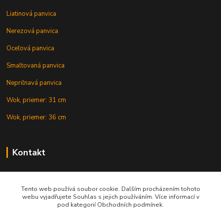
Liatinová panvica
Nerezová panvica
Oceľová panvica
Smaltovaná panvica
Nepriľnavá panvica
Wok, priemer: 31 cm
Wok, priemer: 36 cm
Kontakt
+421 902 212 007
od 8:00 - do 16:00 hod
Tento web používá soubor cookie. Dalším procházením tohoto
webu vyjadřujete Souhlas s jejich používáním. Více informací v
info@gulasovekotliky.sk
pod kategorií Obchodních podmínek.