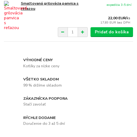
Smaltovaná grilovácia panvica s
expedícia 3-5 dní
reťazou
22,00 EUR
/
ks
17,89 EUR
bez DPH
Pridať do košíka
VÝHODNÉ CENY
Kotlíky za nízke ceny
VŠETKO SKLADOM
99 % držíme skladom
ZÁKAZNÍCKA PODPORA
Stačí zavolať
RÝCHLE DODANIE
Doručenie do 3 až 5 dní