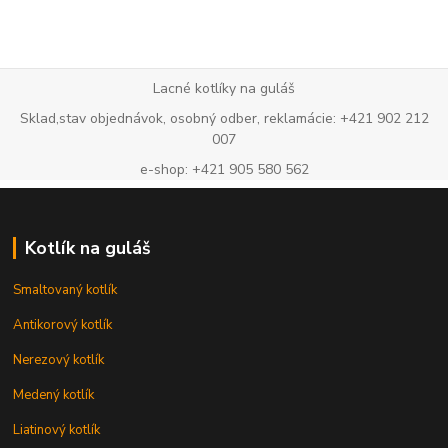
Lacné kotlíky na guláš
Sklad,stav objednávok, osobný odber, reklamácie: +421 902 212
007
e-shop: +421 905 580 562
Kotlík na guláš
Smaltovaný kotlík
Antikorový kotlík
Nerezový kotlík
Medený kotlík
Liatinový kotlík