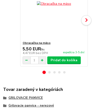
Obracačka na mäso
Kliešte na 
5,50 EUR
5,90 EU
/
ks
expedícia 3-5 dní
4,47 EUR
bez DPH
4,80 EUR
be
Pridať do košíka
Tovar zaradený v kategóriách
GRILOVACIE PANVICE
Grilovacie panvice - nerezové