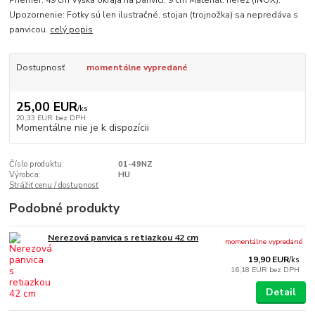
Priemer: 49 cm Výška okraja na panvici: 9 cm Materiál: nerez (INOX).
Upozornenie: Fotky sú len ilustračné, stojan (trojnožka) sa nepredáva s
panvicou.
celý popis
Dostupnosť
momentálne vypredané
25,00 EUR
/
ks
20,33 EUR
bez DPH
Momentálne nie je k dispozícii
Číslo produktu:
01-49NZ
Výrobca:
HU
Strážiť cenu / dostupnosť
Podobné produkty
Nerezová panvica s retiazkou 42 cm
momentálne vypredané
19,90 EUR
/
ks
16,18 EUR
bez DPH
Detail