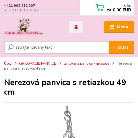
0
ks
+421 902 212 007
za
0,00 EUR
od 8:00 - do 16:00 hod
Menu
Hľadať
Úvod
GRILOVACIE PANVICE
Grilovacie panvice - nerezové
Nerezová
panvica s retiazkou 49 cm
Nerezová panvica s retiazkou 49
cm