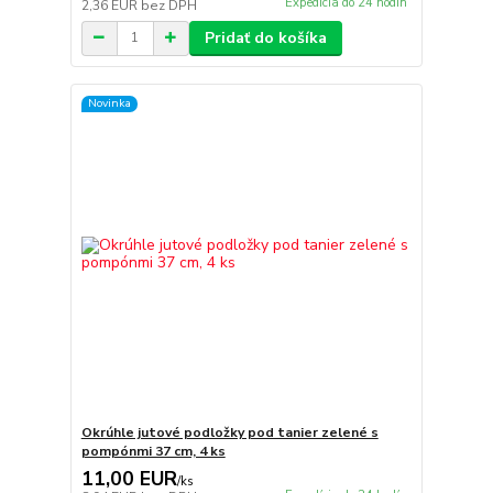
Expedícia do 24 hodín
2,36 EUR
bez DPH
Pridať do košíka
Novinka
Okrúhle jutové podložky pod tanier zelené s
pompónmi 37 cm, 4 ks
11,00 EUR
/
ks