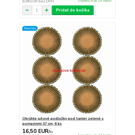
Expedícia do 24 hodín
8,94 EUR
bez DPH
Pridať do košíka
Novinka
Okrúhle jutové podložky pod tanier zelené s
pompónmi 37 cm, 6 ks
16,50 EUR
/
ks