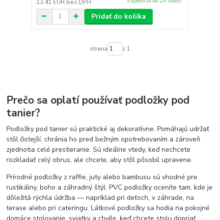
Expedícia do 24 hodín
13,41 EUR
bez DPH
Pridať do košíka
strana
z 1
Prečo sa oplatí používať podložky pod
tanier?
Podložky pod tanier sú praktické aj dekoratívne. Pomáhajú udržať
stôl čistejší, chránia ho pred bežným opotrebovaním a zároveň
zjednotia celé prestieranie. Sú ideálne vtedy, keď nechcete
rozkladať celý obrus, ale chcete, aby stôl pôsobil upravene.
Prírodné podložky z raffie, juty alebo bambusu sú vhodné pre
rustikálny, boho a záhradný štýl. PVC podložky oceníte tam, kde je
dôležitá rýchla údržba — napríklad pri deťoch, v záhrade, na
terase alebo pri cateringu. Látkové podložky sa hodia na pokojné
domáce stolovanie, sviatky a chvíle, keď chcete stolu dopriať