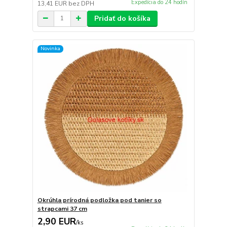
Expedícia do 24 hodín
13,41 EUR
bez DPH
Pridať do košíka
Novinka
Okrúhla prírodná podložka pod tanier so
strapcami 37 cm
2,90 EUR
/
ks