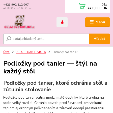
0
ks
+421 902 212 007
za
0,00 EUR
od 8:00 - do 16:00 hod
Menu
Hľadať
Úvod
PRESTIERANIE STOLA
Podložky pod tanier
Podložky pod tanier — štýl na
každý stôl
Podložky pod tanier, ktoré ochránia stôl a
zútulnia stolovanie
Podložky pod tanier patria medzi malé doplnky, ktoré urobia na
stole veľký rozdiel. Chránia povrch pred škvrnami, omrvinkami,
teplom aj drobným poškriabaním a zároveň dodajú prestieraniu