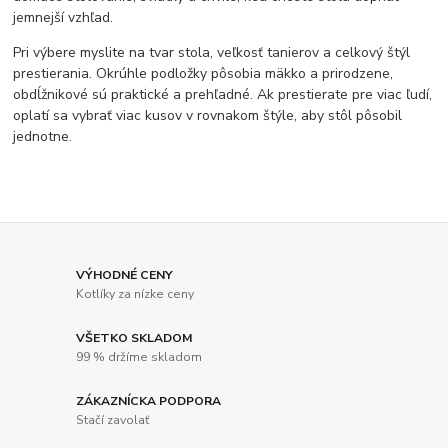
jemnejší vzhľad.
Pri výbere myslite na tvar stola, veľkosť tanierov a celkový štýl
prestierania. Okrúhle podložky pôsobia mäkko a prirodzene,
obdĺžnikové sú praktické a prehľadné. Ak prestierate pre viac ľudí,
oplatí sa vybrať viac kusov v rovnakom štýle, aby stôl pôsobil
jednotne.
VÝHODNÉ CENY
Kotlíky za nízke ceny
VŠETKO SKLADOM
99 % držíme skladom
ZÁKAZNÍCKA PODPORA
Stačí zavolať