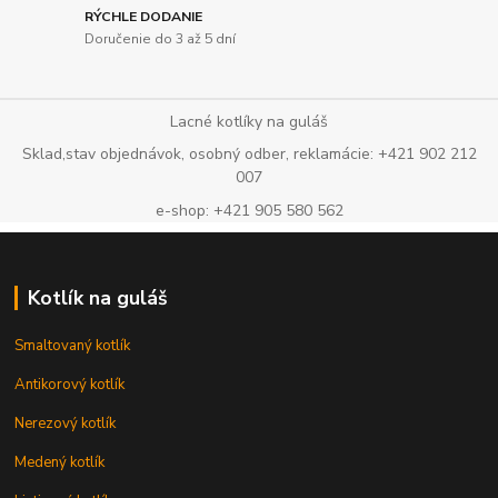
RÝCHLE DODANIE
Doručenie do 3 až 5 dní
Lacné kotlíky na guláš
Sklad,stav objednávok, osobný odber, reklamácie: +421 902 212
007
e-shop: +421 905 580 562
Kotlík na guláš
Smaltovaný kotlík
Antikorový kotlík
Nerezový kotlík
Medený kotlík