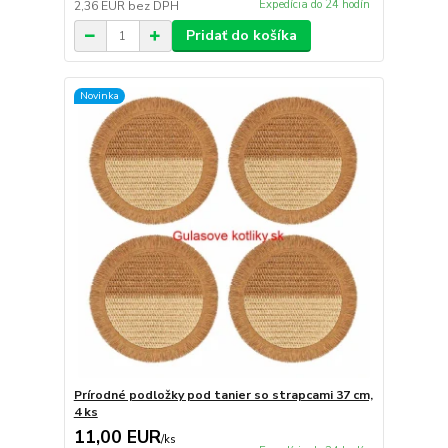
Expedícia do 24 hodín
2,36 EUR
bez DPH
Pridať do košíka
Novinka
Prírodné podložky pod tanier so strapcami 37 cm,
4 ks
11,00 EUR
/
ks