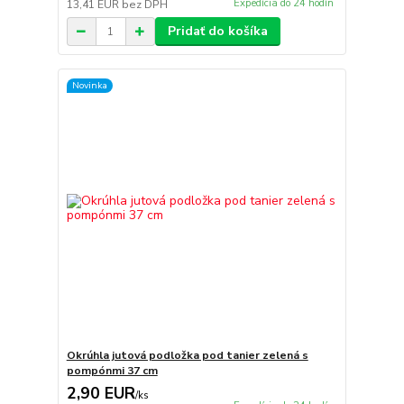
Expedícia do 24 hodín
13,41 EUR
bez DPH
Pridať do košíka
Novinka
Okrúhla jutová podložka pod tanier zelená s
pompónmi 37 cm
2,90 EUR
/
ks