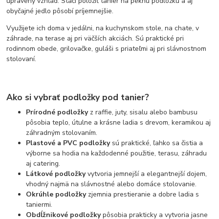
upravený vzhľad. Stačí položiť tanier na peknú podložku a aj
obyčajné jedlo pôsobí príjemnejšie.
Využijete ich doma v jedálni, na kuchynskom stole, na chate, v
záhrade, na terase aj pri väčších akciách. Sú praktické pri
rodinnom obede, grilovačke, guláši s priateľmi aj pri slávnostnom
stolovaní.
Ako si vybrať podložky pod tanier?
Prírodné podložky
z raffie, juty, sisalu alebo bambusu
pôsobia teplo, útulne a krásne ladia s drevom, keramikou aj
záhradným stolovaním.
Plastové a PVC podložky
sú praktické, ľahko sa čistia a
výborne sa hodia na každodenné použitie, terasu, záhradu
aj catering.
Látkové podložky
vytvoria jemnejší a elegantnejší dojem,
vhodný najmä na slávnostné alebo domáce stolovanie.
Okrúhle podložky
zjemnia prestieranie a dobre ladia s
taniermi.
Obdĺžnikové podložky
pôsobia prakticky a vytvoria jasne