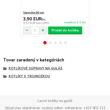
Varecha 50 cm
Servírovacia
3,90 EUR
99,00 E
/
ks
expedícia 3-5 dní
3,17 EUR
bez DPH
80,49 EUR
b
Pridať do košíka
Tovar zaradený v kategóriách
KOTLÍKOVÉ SÚPRAVY NA GULÁŠ
KOTLÍKY S TROJNOŽKOU
Lacné kotlíky na guláš
Sklad,stav objednávok, osobný odber, reklamácie: +421 902 212