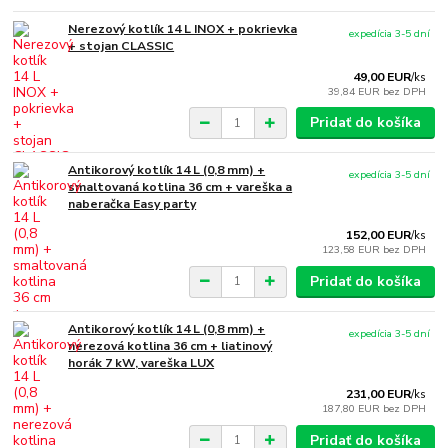
Nerezový kotlík 14 L INOX + pokrievka
expedícia 3-5 dní
+ stojan CLASSIC
49,00 EUR
/
ks
39,84 EUR
bez DPH
Pridať do košíka
Antikorový kotlík 14 L (0,8 mm) +
expedícia 3-5 dní
smaltovaná kotlina 36 cm + vareška a
naberačka Easy party
152,00 EUR
/
ks
123,58 EUR
bez DPH
Pridať do košíka
Antikorový kotlík 14 L (0,8 mm) +
expedícia 3-5 dní
nerezová kotlina 36 cm + liatinový
horák 7 kW, vareška LUX
231,00 EUR
/
ks
187,80 EUR
bez DPH
Pridať do košíka