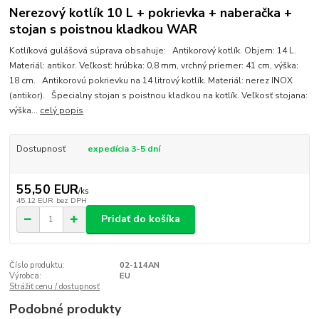
Nerezový kotlík 10 L + pokrievka + naberačka +
stojan s poistnou kladkou WAR
Kotlíková gulášová súprava obsahuje: Antikorový kotlík. Objem: 14 L.
Materiál: antikor. Veľkosť: hrúbka: 0,8 mm, vrchný priemer: 41 cm, výška:
18 cm. Antikorovú pokrievku na 14 litrový kotlík. Materiál: nerez INOX
(antikor). Špecialny stojan s poistnou kladkou na kotlík. Veľkosť stojana:
výška...
celý popis
Dostupnosť
expedícia 3-5 dní
55,50 EUR
/
ks
45,12 EUR
bez DPH
Pridať do košíka
Číslo produktu:
02-114AN
Výrobca:
EU
Strážiť cenu / dostupnosť
Podobné produkty