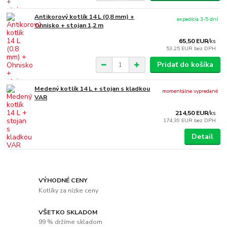
Antikorový kotlík 14 L (0,8 mm) +
expedícia 3-5 dní
Ohnisko + stojan 1,2 m
65,50 EUR
/
ks
53,25 EUR
bez DPH
Pridať do košíka
Medený kotlík 14 L + stojan s kladkou
momentálne vypredané
VAR
214,50 EUR
/
ks
174,39 EUR
bez DPH
Detail
VÝHODNÉ CENY
Kotlíky za nízke ceny
VŠETKO SKLADOM
99 % držíme skladom