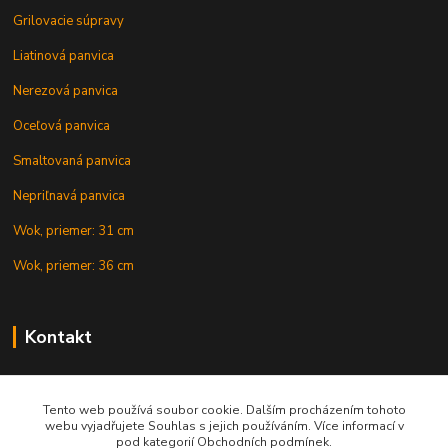
Grilovacie súpravy
Liatinová panvica
Nerezová panvica
Oceľová panvica
Smaltovaná panvica
Nepriľnavá panvica
Wok, priemer: 31 cm
Wok, priemer: 36 cm
Kontakt
+421 902 212 007
od 8:00 - do 16:00 hod
Tento web používá soubor cookie. Dalším procházením tohoto
webu vyjadřujete Souhlas s jejich používáním. Více informací v
info@gulasovekotliky.sk
pod kategorií Obchodních podmínek.