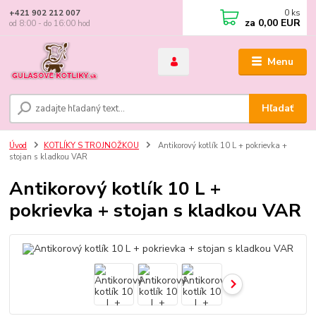
0
ks
+421 902 212 007
za
0,00 EUR
od 8:00 - do 16:00 hod
Menu
Hľadať
Úvod
KOTLÍKY S TROJNOŽKOU
Antikorový kotlík 10 L + pokrievka +
stojan s kladkou VAR
Antikorový kotlík 10 L +
pokrievka + stojan s kladkou VAR