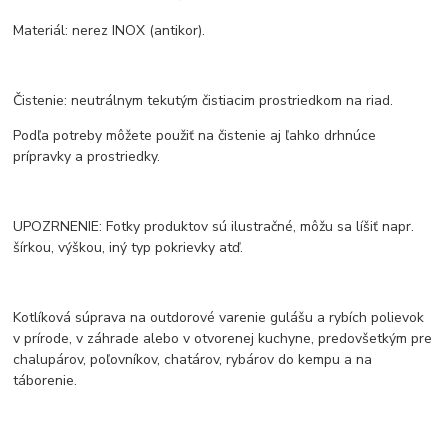
Materiál: nerez INOX (antikor).
Čistenie: neutrálnym tekutým čistiacim prostriedkom na riad.
Podľa potreby môžete použiť na čistenie aj ľahko drhnúce
prípravky a prostriedky.
UPOZRNENIE: Fotky produktov sú ilustračné, môžu sa líšiť napr.
šírkou, výškou, iný typ pokrievky atď.
Kotlíková súprava na outdorové varenie gulášu a rybích polievok
v prírode, v záhrade alebo v otvorenej kuchyne, predovšetkým pre
chalupárov, poľovníkov, chatárov, rybárov do kempu a na
táborenie.