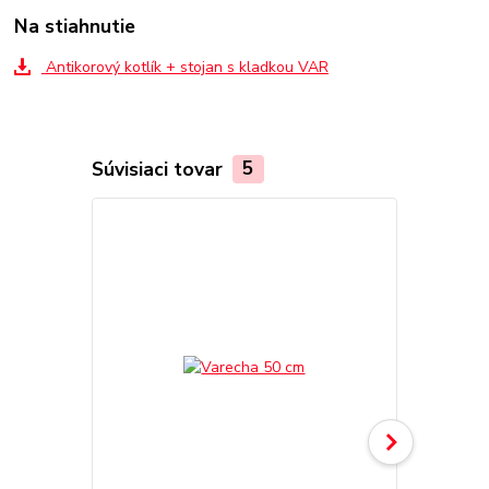
Na stiahnutie
Antikorový kotlík + stojan s kladkou VAR
Súvisiaci tovar
5
Akcia