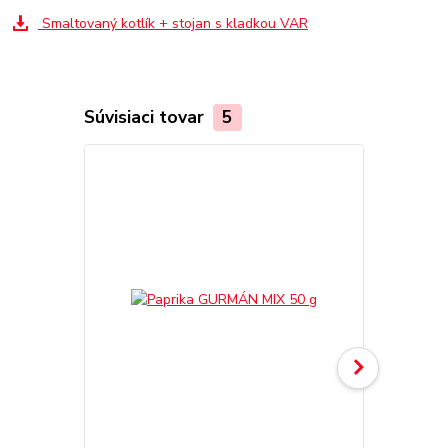
Smaltovaný kotlík + stojan s kladkou VAR
Súvisiaci tovar
5
TOP produkt
Akcia