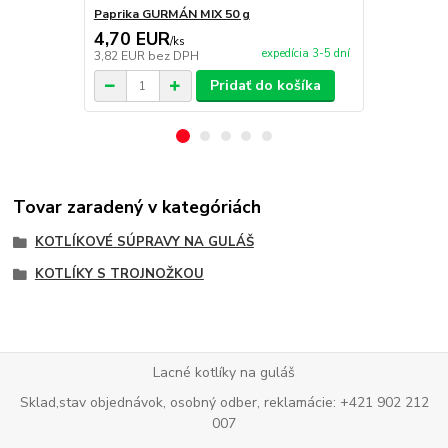
Paprika GURMÁN MIX 50 g
Servírovaci
4,70 EUR
99,00 E
/
ks
expedícia 3-5 dní
3,82 EUR
bez DPH
80,49 EUR
b
Pridať do košíka
Tovar zaradený v kategóriách
KOTLÍKOVÉ SÚPRAVY NA GULÁŠ
KOTLÍKY S TROJNOŽKOU
Lacné kotlíky na guláš
Sklad,stav objednávok, osobný odber, reklamácie: +421 902 212
007