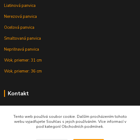
Liatinová panvica
Nerezová panvica
Oceľová panvica
Smaltovaná panvica
Nepriľnavá panvica
Wok, priemer: 31 cm
Wok, priemer: 36 cm
Kontakt
+421 902 212 007
od 8:00 - do 16:00 hod
Tento web používá soubor cookie. Dalším procházením tohoto
webu vyjadřujete Souhlas s jejich používáním. Více informací v
info@gulasovekotliky.sk
pod kategorií Obchodních podmínek.