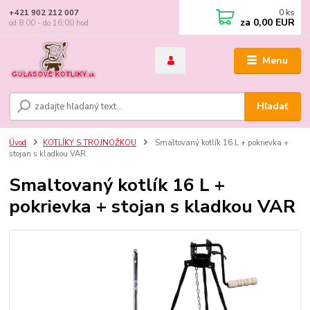
0
ks
+421 902 212 007
za
0,00 EUR
od 8:00 - do 16:00 hod
Menu
Hľadať
Úvod
KOTLÍKY S TROJNOŽKOU
Smaltovaný kotlík 16 L + pokrievka +
stojan s kladkou VAR
Smaltovaný kotlík 16 L +
pokrievka + stojan s kladkou VAR