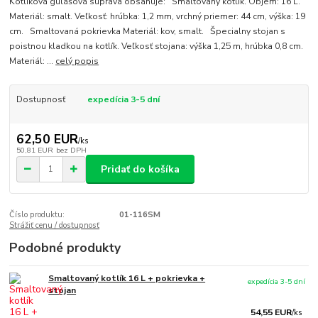
Kotlíková gulášová súprava obsahuje: Smaltovaný kotlík. Objem: 16 L.
Materiál: smalt. Veľkosť: hrúbka: 1,2 mm, vrchný priemer: 44 cm, výška: 19
cm. Smaltovaná pokrievka Materiál: kov, smalt. Špecialny stojan s
poistnou kladkou na kotlík. Veľkosť stojana: výška 1,25 m, hrúbka 0,8 cm.
Materiál: ...
celý popis
Dostupnosť
expedícia 3-5 dní
62,50 EUR
/
ks
50,81 EUR
bez DPH
Pridať do košíka
Číslo produktu:
01-116SM
Strážiť cenu / dostupnosť
Podobné produkty
Smaltovaný kotlík 16 L + pokrievka +
expedícia 3-5 dní
stojan
54,55 EUR
/
ks