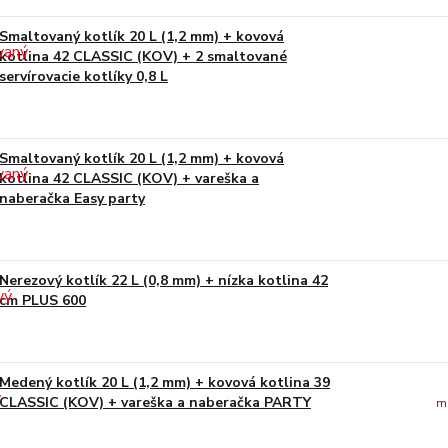
Smaltovaný kotlík 20 L (1,2 mm) + kovová
kotlina 42 CLASSIC (KOV) + 2 smaltované
servírovacie kotlíky 0,8 L
Smaltovaný kotlík 20 L (1,2 mm) + kovová
kotlina 42 CLASSIC (KOV) + vareška a
naberačka Easy party
Nerezový kotlík 22 L (0,8 mm) + nízka kotlina 42
cm PLUS 600
Medený kotlík 20 L (1,2 mm) + kovová kotlina 39
CLASSIC (KOV) + vareška a naberačka PARTY
m