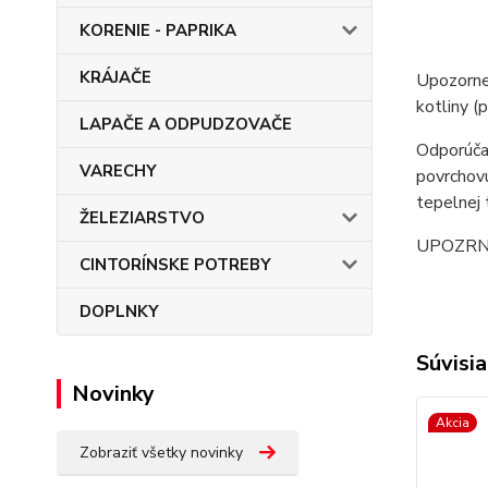
KORENIE - PAPRIKA
KRÁJAČE
Upozornen
kotliny (
LAPAČE A ODPUDZOVAČE
Odporúčan
VARECHY
povrchovú
tepelnej 
ŽELEZIARSTVO
UPOZRNENI
CINTORÍNSKE POTREBY
DOPLNKY
Súvisia
Novinky
Akcia
Zobraziť všetky novinky