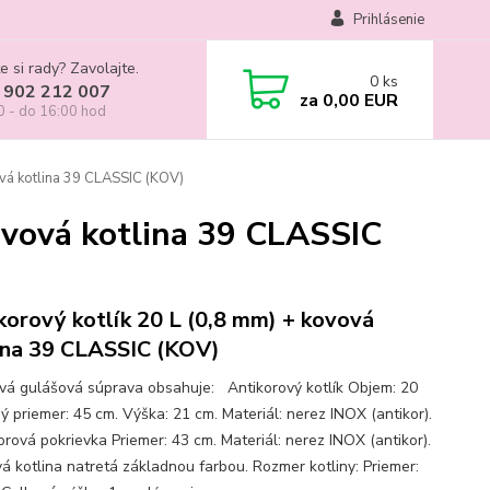
Prihlásenie
e si rady? Zavolajte.
0
ks
 902 212 007
za
0,00 EUR
0 - do 16:00 hod
ová kotlina 39 CLASSIC (KOV)
ovová kotlina 39 CLASSIC
korový kotlík 20 L (0,8 mm) + kovová
ina 39 CLASSIC (KOV)
ová gulášová súprava obsahuje: Antikorový kotlík Objem: 20
ý priemer: 45 cm. Výška: 21 cm. Materiál: nerez INOX (antikor).
rová pokrievka Priemer: 43 cm. Materiál: nerez INOX (antikor).
 kotlina natretá základnou farbou. Rozmer kotliny: Priemer: