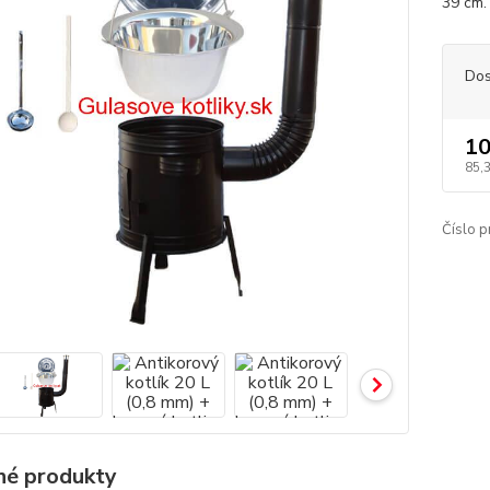
39 cm.
Dos
10
85,
Číslo p
é produkty