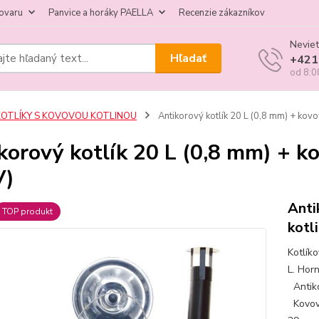
tovaru
Panvice a horáky PAELLA
Recenzie zákazníkov
Neviet
Hľadať
+421
od 8:0
KOTLÍKY S KOVOVOU KOTLINOU
Antikorový kotlík 20 L (0,8 mm) + kov
korový kotlík 20 L (0,8 mm) + k
V)
Anti
TOP produkt
kotl
Kotlík
L. Horn
Antiko
Kovová