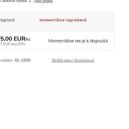
 Celková výška: 1...
celý popis
tupnosť
momentálne vypredané
5,00 EUR
/
ks
Momentálne nie je k dispozícii
37 EUR
bez DPH
roduktu:
01-2038
Strážiť cenu / dostupnosť