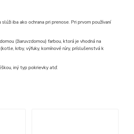
slúži iba ako ochrana pri prenose. Pri prvom používaní
ornou (žiaruvzdornou) farbou, ktorá je vhodná na
tle, krby, výfuky, komínové rúry, príslušenstvá k
škou, iný typ pokrievky atď.