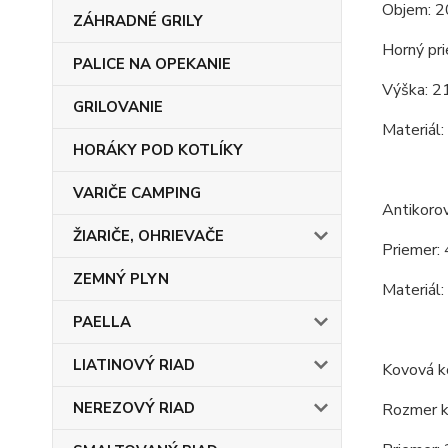
Objem: 2
ZÁHRADNÉ GRILY
Horný pri
PALICE NA OPEKANIE
Výška: 2
GRILOVANIE
Materiál:
HORÁKY POD KOTLÍKY
VARIČE CAMPING
Antikoro
ŽIARIČE, OHRIEVAČE
Priemer: 
ZEMNÝ PLYN
Materiál:
PAELLA
LIATINOVÝ RIAD
Kovová ko
NEREZOVÝ RIAD
Rozmer ko