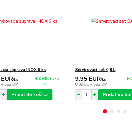
vacia súprava INOX 6 ks
Servírovací set 0,8 L
 EUR
9,95 EUR
expedícia 3-5
exp
/
ks
/
ks
dní
UR
bez DPH
8,09 EUR
bez DPH
Pridať do košíka
Pridať do ko