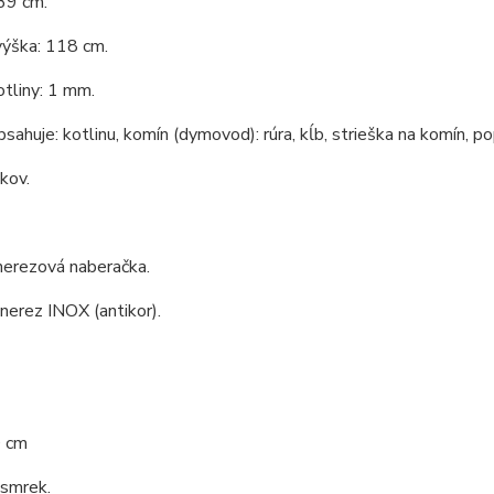
39 cm.
výška: 118 cm.
tliny: 1 mm.
bsahuje: kotlinu, komín (dymovod): rúra, kĺb, strieška na komín, po
 kov.
nerezová naberačka.
 nerez INOX (antikor).
0 cm
 smrek.