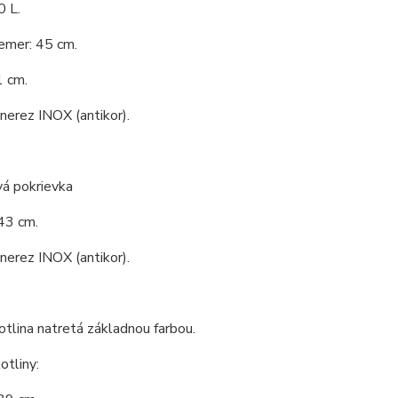
0 L.
emer: 45 cm.
1 cm.
 nerez INOX (antikor).
vá pokrievka
43 cm.
 nerez INOX (antikor).
tlina natretá základnou farbou.
tliny: