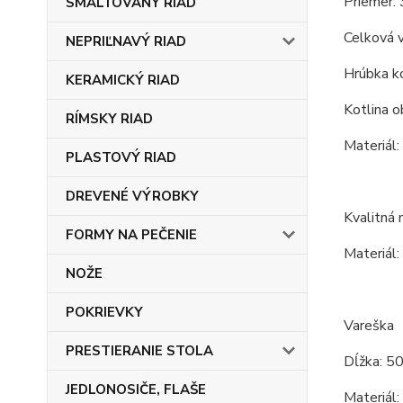
Priemer: 
SMALTOVANÝ RIAD
Celková 
NEPRIĽNAVÝ RIAD
Hrúbka ko
KERAMICKÝ RIAD
Kotlina o
RÍMSKY RIAD
Materiál:
PLASTOVÝ RIAD
DREVENÉ VÝROBKY
Kvalitná 
FORMY NA PEČENIE
Materiál:
NOŽE
POKRIEVKY
Vareška
PRESTIERANIE STOLA
Dĺžka: 5
JEDLONOSIČE, FLAŠE
Materiál: