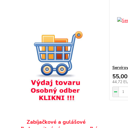
Servíro
55,00
44,72 E
Zabíjačkové a gulášové