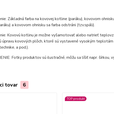
ie: Základná farba na kovovej kotline (paráku), kovovom ohnisku 
paráku) a kovovom ohnisku sa farba odstráni (tzv.spáli).
ie: Kovovú kotlinu je možne vyšamotovať alebo natrieť teplovzd
 úpravu kovových plôch, ktoré sú vystavené vysokým teplotám (ko
technike, a pod.).
E: Fotky produktov sú ilustračné, môžu sa líšiť napr. šírkou, vý
ci tovar
6
TOP produkt