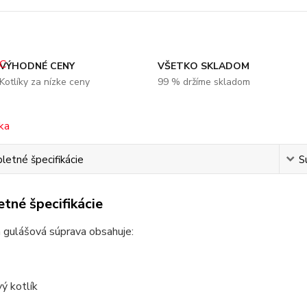
VÝHODNÉ CENY
VŠETKO SKLADOM
Kotlíky za nízke ceny
99 % držíme skladom
etné špecifikácie
S
tné špecifikácie
 gulášová súprava obsahuje:
ý kotlík