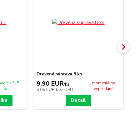
Drevená súprava 8 ks
Sit
9,90 EUR
5
edícia 3-5
momentálne
/
ks
dní
vypredané
8,05 EUR
bez DPH
4,
šíka
Detail